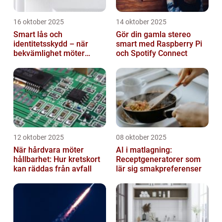
16 oktober 2025
14 oktober 2025
Smart lås och
Gör din gamla stereo
identitetsskydd – när
smart med Raspberry Pi
bekvämlighet möter
och Spotify Connect
risker för intrång
12 oktober 2025
08 oktober 2025
När hårdvara möter
AI i matlagning:
hållbarhet: Hur kretskort
Receptgeneratorer som
kan räddas från avfall
lär sig smakpreferenser