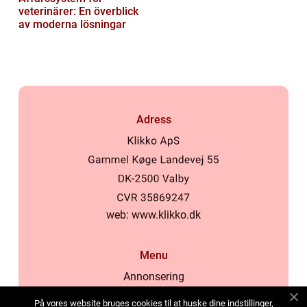
veterinärer: En överblick
av moderna lösningar
Adress
web:
www.klikko.dk
Menu
Annonsering
Om oss
På vores website bruges cookies til at huske dine indstillinger,