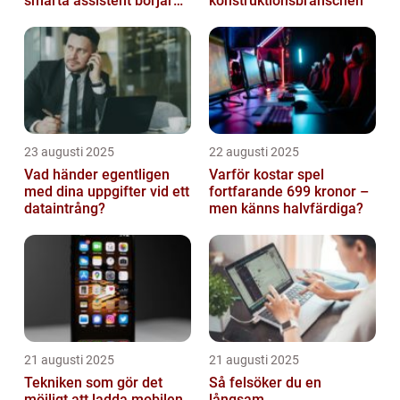
smarta assistent börjar
konstruktionsbranschen
ljuga
23 augusti 2025
22 augusti 2025
Vad händer egentligen
Varför kostar spel
med dina uppgifter vid ett
fortfarande 699 kronor –
dataintrång?
men känns halvfärdiga?
21 augusti 2025
21 augusti 2025
Tekniken som gör det
Så felsöker du en
möjligt att ladda mobilen
långsam