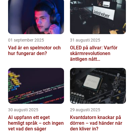
01 september 2025
31 augusti 2025
Vad är en spelmotor och
OLED på allvar: Varför
hur fungerar den?
skärmrevolutionen
äntligen nått
masskonsumenten
30 augusti 2025
29 augusti 2025
AI uppfann ett eget
Kvantdatorn knackar på
hemligt språk – och ingen
dörren – vad händer när
vet vad den säger
den kliver in?