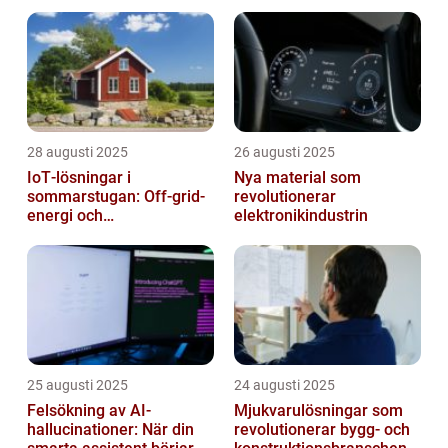
28 augusti 2025
26 augusti 2025
IoT‑lösningar i
Nya material som
sommarstugan: Off‑grid-
revolutionerar
energi och
elektronikindustrin
solpanelövervakning
25 augusti 2025
24 augusti 2025
Felsökning av AI-
Mjukvarulösningar som
hallucinationer: När din
revolutionerar bygg- och