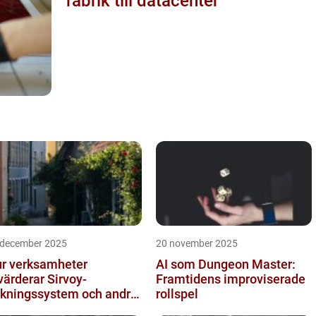
fabrik till datacenter
 december 2025
20 november 2025
r verksamheter
AI som Dungeon Master:
värderar Sirvoy-
Framtidens improviserade
kningssystem och andra
rollspel
derna alternativ