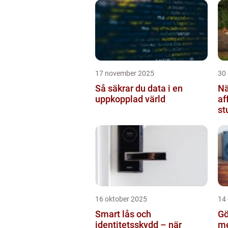
17 november 2025
30
Så säkrar du data i en
Nä
uppkopplad värld
af
st
br
16 oktober 2025
14
Smart lås och
Gö
identitetsskydd – när
me