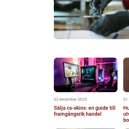
03 december 2025
01
Sälja cs-skins: en guide till
Hu
framgångsrik handel
ut
bo
mo