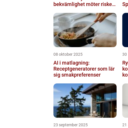
bekvämlighet möter risker
Sp
för intrång
08 oktober 2025
30
AI i matlagning:
Ry
Receptgeneratorer som lär
ko
sig smakpreferenser
ko
23 september 2025
21