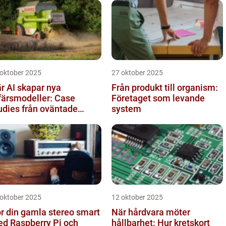
 oktober 2025
27 oktober 2025
r AI skapar nya
Från produkt till organism:
färsmodeller: Case
Företaget som levande
udies från oväntade
system
anscher
 oktober 2025
12 oktober 2025
r din gamla stereo smart
När hårdvara möter
d Raspberry Pi och
hållbarhet: Hur kretskort