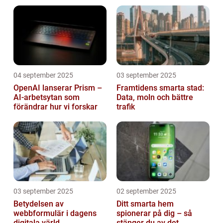
mikrokontroller
04 september 2025
03 september 2025
OpenAI lanserar Prism –
Framtidens smarta stad:
AI-arbetsytan som
Data, moln och bättre
förändrar hur vi forskar
trafik
03 september 2025
02 september 2025
Betydelsen av
Ditt smarta hem
webbformulär i dagens
spionerar på dig – så
digitala värld
stänger du av det