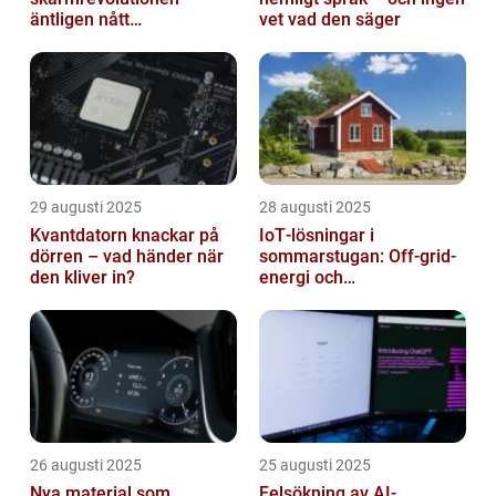
äntligen nått
vet vad den säger
masskonsumenten
29 augusti 2025
28 augusti 2025
Kvantdatorn knackar på
IoT‑lösningar i
dörren – vad händer när
sommarstugan: Off‑grid-
den kliver in?
energi och
solpanelövervakning
26 augusti 2025
25 augusti 2025
Nya material som
Felsökning av AI-