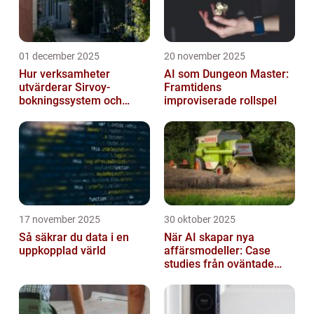
01 december 2025
20 november 2025
Hur verksamheter
AI som Dungeon Master:
utvärderar Sirvoy-
Framtidens
bokningssystem och
improviserade rollspel
andra moderna alternativ
17 november 2025
30 oktober 2025
Så säkrar du data i en
När AI skapar nya
uppkopplad värld
affärsmodeller: Case
studies från oväntade
branscher