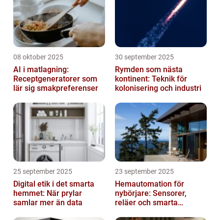
08 oktober 2025
30 september 2025
AI i matlagning:
Rymden som nästa
Receptgeneratorer som
kontinent: Teknik för
lär sig smakpreferenser
kolonisering och industri
25 september 2025
23 september 2025
Digital etik i det smarta
Hemautomation för
hemmet: När prylar
nybörjare: Sensorer,
samlar mer än data
reläer och smarta
triggers