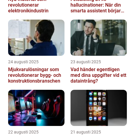
revolutionerar
hallucinationer: När din
elektronikindustrin
smarta assistent börjar
ljuga
24 augusti 2025
23 augusti 2025
Mjukvarulösningar som
Vad händer egentligen
revolutionerar bygg- och
med dina uppgifter vid ett
konstruktionsbranschen
dataintrång?
22 augusti 2025
21 augusti 2025