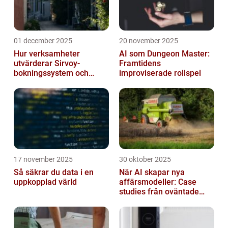
01 december 2025
20 november 2025
Hur verksamheter
AI som Dungeon Master:
utvärderar Sirvoy-
Framtidens
bokningssystem och
improviserade rollspel
andra moderna alternativ
17 november 2025
30 oktober 2025
Så säkrar du data i en
När AI skapar nya
uppkopplad värld
affärsmodeller: Case
studies från oväntade
branscher