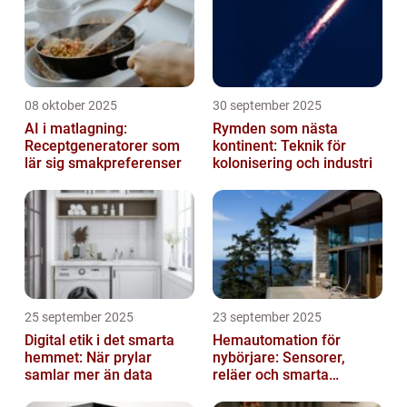
08 oktober 2025
30 september 2025
AI i matlagning:
Rymden som nästa
Receptgeneratorer som
kontinent: Teknik för
lär sig smakpreferenser
kolonisering och industri
25 september 2025
23 september 2025
Digital etik i det smarta
Hemautomation för
hemmet: När prylar
nybörjare: Sensorer,
samlar mer än data
reläer och smarta
triggers