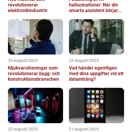
revolutionerar
hallucinationer: När din
elektronikindustrin
smarta assistent börjar
ljuga
24 augusti 2025
23 augusti 2025
Mjukvarulösningar som
Vad händer egentligen
revolutionerar bygg- och
med dina uppgifter vid ett
konstruktionsbranschen
dataintrång?
22 augusti 2025
21 augusti 2025