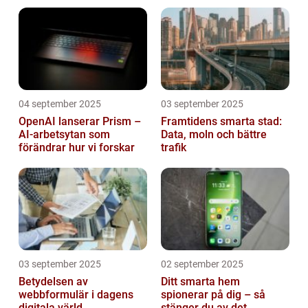
mikrokontroller
04 september 2025
03 september 2025
OpenAI lanserar Prism –
Framtidens smarta stad:
AI-arbetsytan som
Data, moln och bättre
förändrar hur vi forskar
trafik
03 september 2025
02 september 2025
Betydelsen av
Ditt smarta hem
webbformulär i dagens
spionerar på dig – så
digitala värld
stänger du av det