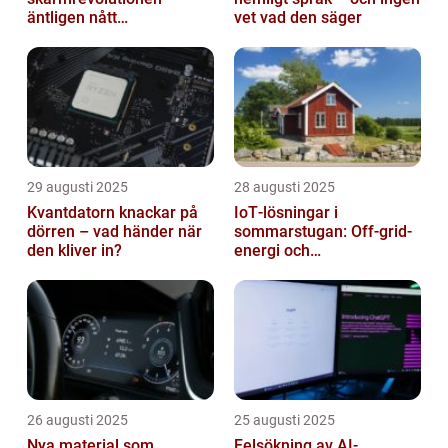
äntligen nått
vet vad den säger
masskonsumenten
29 augusti 2025
28 augusti 2025
Kvantdatorn knackar på
IoT‑lösningar i
dörren – vad händer när
sommarstugan: Off‑grid-
den kliver in?
energi och
solpanelövervakning
26 augusti 2025
25 augusti 2025
Nya material som
Felsökning av AI-